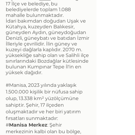
17 İlçe ve belediye, bu
belediyelerde toplam 1.088
mahalle bulunmaktadır.
İdari bakımdan doğudan Uşak ve
Kütahya, kuzeyden Balıkesir,
güneyden Aydın, güneydoğudan
Denizli, güneybatı ve batıdan İzmir
İlleriyle çevrilidir. İlin güney ve
kuzeyi dağlarla kaplıdır. 2070 m.
yüksekliğe sahip olan ve Salihli ilçe
sınırlarındaki Bozdağlar kütlesinde
bulunan Kumpınar Tepe İl'in en
yüksek dağıdır.
#Manisa, 2023 yılında yaklaşık
1.500.000
kişilik bir nüfusa sahip
olup, 13.338 km² yüzölçümüne
sahiptir. Şehir, 17 ilçeden
oluşmaktadır ve her biri yatırım
fırsatları sunmaktadır:
#
Manisa Merkez
: Şehir
merkezinin kalbi olan bu bölge,