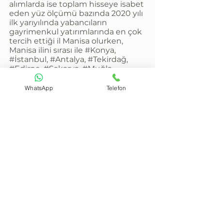
alımlarda ise toplam hisseye isabet
eden yüz ölçümü bazında 2020 yılı
ilk yarıyılında yabancıların
gayrimenkul yatırımlarında en çok
tercih ettiği il Manisa olurken,
Manisa ilini sırası ile #Konya,
#İstanbul, #Antalya, #Tekirdağ,
#Edirne, #Sakarya, #Muğla,
#Ankara ve #Denizli izledi.
SPK lisanslı uzmanlarımız, Manisa
WhatsApp
Telefon
Merkez ve tüm ilçelerinde
gayrimenkul değerleme ve
ekspertiz hizmetleri sunmaktadır.
#Manisa Gayrimenkul Değerleme
ve Ekspertiz
#Manisa Konut Değerleme ve
Ekspertiz
#Manisa Arsa Arazi Değerleme ve
Ekspertiz
#Manisa İnşaat Seviye Tespit
Hizmetleri
#Manisa Gemi Değerleme ve
Ekspertiz
#Manisa Fabrika Değerleme ve