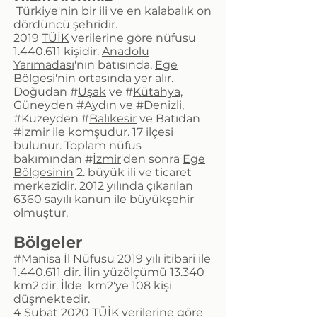
Türkiye
'nin bir ili ve en kalabalık on
dördüncü şehridir.
2019
TÜİK
verilerine göre nüfusu
1.440.611 kişidir.
Anadolu
Yarımadası
'nın batısında,
Ege
Bölgesi
'nin ortasında yer alır.
Doğudan #
Uşak
ve #
Kütahya
,
Güneyden #
Aydın
ve #
Denizli
,
#Kuzeyden #
Balıkesir
ve Batıdan
#
İzmir
ile komşudur. 17 ilçesi
bulunur. Toplam nüfus
bakımından #
İzmir
'den sonra
Ege
Bölgesinin
2. büyük ili ve ticaret
merkezidir. 2012 yılında çıkarılan
6360 sayılı kanun ile büyükşehir
olmuştur.
Bölgeler
#Manisa İl Nüfusu 2019 yılı itibari ile
1.440.611
dir. İlin yüzölçümü 13.340
km2'dir. İlde km2'ye 108 kişi
düşmektedir.
4 Şubat 2020
TÜİK
verilerine göre