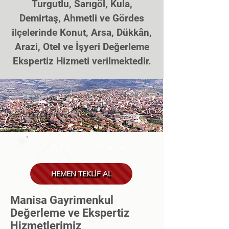
Turgutlu, Sarıgöl, Kula,
Demirtaş, Ahmetli ve Gördes
ilçelerinde Konut, Arsa, Dükk
â
n,
Arazi, Otel ve İşyeri Değerleme
Ekspertiz Hizmeti verilmektedir.
Tel:
0 242 229 42 42
HEMEN TEKLİF AL
Manisa Gayrimenkul
Değerleme ve Ekspertiz
Hizmetlerimiz