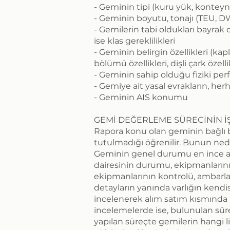
- Geminin tipi (kuru yük, konteyne
- Geminin boyutu, tonajı (TEU, D
- Gemilerin tabi oldukları bayrak d
ise klas gereklilikleri
- Geminin belirgin özellikleri (k
bölümü özellikleri, dişli çark özellik
- Geminin sahip olduğu fiziki per
- Gemiye ait yasal evrakların, he
- Geminin AIS konumu
​GEMİ DEĞERLEME SÜRECİNİN İŞ
Rapora konu olan geminin bağlı b
tutulmadığı öğrenilir. Bunun neden
Geminin genel durumu en ince ayrıntı
dairesinin durumu, ekipmanların
ekipmanlarının kontrolü, ambarla
detayların yanında varlığın kendis
incelenerek alım satım kısmında 
incelemelerde ise, bulunulan sü
yapılan süreçte gemilerin hangi 