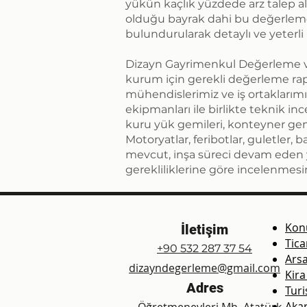
yükün kaçlık yüzdede arz talep a
olduğu bayrak dahi bu değerleme
bulundurularak detaylı ve yeterli b
Dizayn Gayrimenkul Değerleme ve D
kurum için gerekli değerleme ra
mühendislerimiz ve iş ortaklarımız
ekipmanları ile birlikte teknik inc
kuru yük gemileri, konteyner gemile
Motoryatlar, feribotlar, guletler, 
mevcut, inşa süreci devam eden ya
gerekliliklerine göre incelenmesi
Kon
İletişim
Tica
+90 532 287 37 54
Arsa
dizayndegerleme@gmail.com
Kira
Adres
Turi
Aka