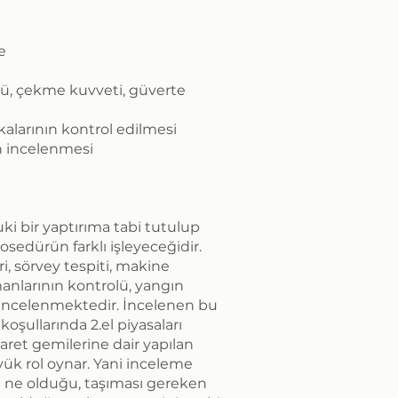
e
ücü, çekme kuvveti, güverte
kalarının kontrol edilmesi
ın incelenmesi
i bir yaptırıma tabi tutulup
osedürün farklı işleyeceğidir.
ri, sörvey tespiti, makine
nlarının kontrolü, yangın
 incelenmektedir. İncelenen bu
koşullarında 2.el piyasaları
ret gemilerine dair yapılan
k rol oynar. Yani inceleme
n ne olduğu, taşıması gereken