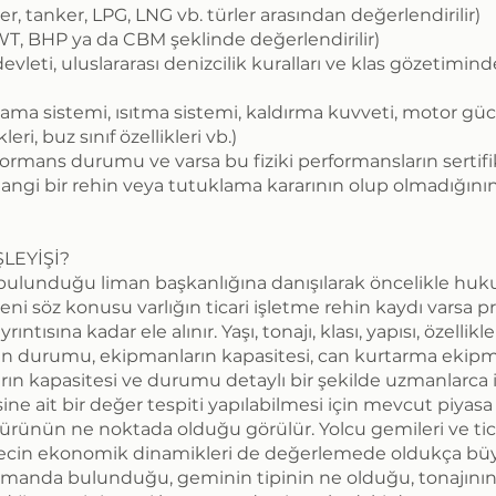
r, tanker, LPG, LNG vb. türler arasından değerlendirilir)
WT, BHP ya da CBM şeklinde değerlendirilir)
evleti, uluslararası denizcilik kuralları ve klas gözetimind
aplama sistemi, ısıtma sistemi, kaldırma kuvveti, motor g
leri, buz sınıf özellikleri vb.)
formans durumu ve varsa bu fiziki performansların sertifi
rhangi bir rehin veya tutuklama kararının olup olmadığın
LEYİŞİ?
ulunduğu liman başkanlığına danışılarak öncelikle hukuk
i söz konusu varlığın ticari işletme rehin kaydı varsa pr
sına kadar ele alınır. Yaşı, tonajı, klası, yapısı, özellikle
ın durumu, ekipmanların kapasitesi, can kurtarma ekipma
rın kapasitesi ve durumu detaylı bir şekilde uzmanlarca
ine ait bir değer tespiti yapılabilmesi için mevcut piyasa 
ürünün ne noktada olduğu görülür. Yolcu gemileri ve tica
recin ekonomik dinamikleri de değerlemede oldukça büyü
limanda bulunduğu, geminin tipinin ne olduğu, tonajını