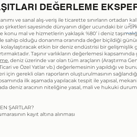
TAŞITLARI DEĞERLEME EKSPER
ımı ve sanal alış-veriş ile ticarette sınırların ortadan ka
argo şirketleri sayesinde dünyanın diğer ucundaki bir ürüne
 konu mal ve hizmetlerin yaklaşık %80’ i deniz taşımalığı
e sahip olduğu donanma oranında değer biçildiği günümü
kolaylaştıracak etkin bir deniz endüstrisi bir gelişmişlik 
rtırmaktadır. Taşınır varlıkların değerlemesi kapsamın
eme
, deniz üzerinde var olan tüm araçların (Araştırma Gemi
, Ticari ve Özel Yatlar vb.) değerlemesinin yapıldığı ve 
ri için gerekli olan raporların oluşturulmasının sağlandığı
psamında ilk aşamada yapılacak tespit ile yapısal, mekan
da deniz aracının niteliğine yasal, mali ve hukuki duruml
EN ŞARTLAR?
umarasının kayıt altına alınması