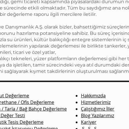
ldığı, gemi ticareti kapsamında piyasalardaki durumun 
 sürecinde etkili olmaktadır. Tüm bu saydığımız ana no
ir değerleme raporu ilgili mercilere iletilir.
anışmanlık A.Ş. olarak bizler, bahsettiğimiz süreçlerin 
porunu hazırlama potansiyeline sahibiz. Bu süreç içeri
la su ürünleri, kültür balıkçılığı entegre sistemlerinin 
elemelerinin yapılarak değerlemesi ile birlikte tankerler, y
ri, ticari ve özel yatlar,
balıkçı tekneleri, yüzer platformların değerlemesi gibi her
 da işletilen, tamir sürecindeki veya atıl durumdaki den
ni sağlayarak kıymet takdirlerinin oluşturulması sağlanm
ut Değerleme
Hakkımızda
rethane / Ofis Değerleme
Hizmetlerimiz
 / Tarla / Bağ Bahçe Değerleme
Çalıştığımız İller
 Değer Testi
Blog Yazılarımız
stik Tesis Değerleme
Kariyer
ryakıt İstasyonu Değerleme
S . S . S