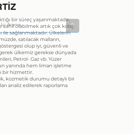
TİZ
lktığı bir süreç yaşanmaktadır.
 sahil olabilmek artık çok kolay.
 ile sağlanmaktadır. Ülkelerin
zde, satılacak malların,
göstergesi olup iyi, güvenli ve
da gerek ülkemiz gerekse dünyada
leri, Petrol- Gaz vb. Yüzer
bunun yanında hem liman işletme
 bir hizmettir.
ik, kozmetik durumu detaylı bir
arı analiz edilerek raporlama