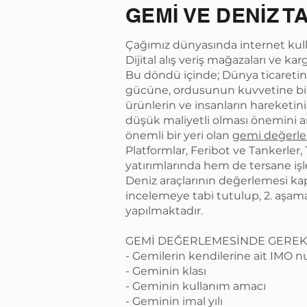
GEMİ VE DENİZ 
Çağımız dünyasında internet kullan
Dijital alış veriş mağazaları ve k
Bu döndü içinde; Dünya ticaretine
gücüne, ordusunun kuvvetine bil
ürünlerin ve insanların hareketini 
düşük maliyetli olması önemini a
önemli bir yeri olan
gemi değerl
Platformlar, Feribot ve Tankerler
yatırımlarında hem de tersane işle
Deniz araçlarının değerlemesi ka
incelemeye tabi tutulup, 2. aşama
yapılmaktadır.
GEMİ DEĞERLEMESİNDE GEREK
- Gemilerin kendilerine ait IMO n
- Geminin klası
- Geminin kullanım amacı
- Geminin imal yılı