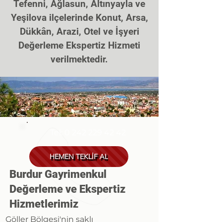
Tefenni, Ağlasun, Altınyayla ve
Yeşilova ilçelerinde Konut, Arsa,
Dükk
â
n, Arazi, Otel ve İşyeri
Değerleme Ekspertiz Hizmeti
verilmektedir.
Tel:
0 242 229 42 42
HEMEN TEKLİF AL
Burdur Gayrimenkul
Değerleme ve Ekspertiz
Hizmetlerimiz
Göller Bölgesi'nin saklı