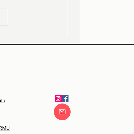
guldak Gayrimenkul
rleme ve Ekspertiz
ulu
ORMU