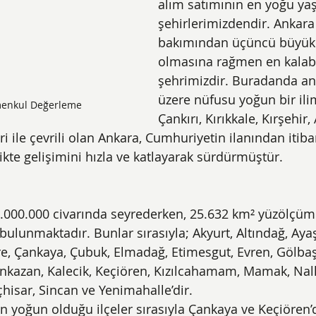
alım satımının en yoğu yaş
şehirlerimizdendir. Ankar
bakımından üçüncü büyük 
olmasına rağmen en kalabal
şehrimizdir. Buradanda anl
üzere nüfusu yoğun bir ilim
menkul Değerleme
Çankırı, Kırıkkale, Kırşehir,
eri ile çevrili olan Ankara, Cumhuriyetin ilanından itib
likte gelişimini hızla ve katlayarak sürdürmüştür.
.000.000 civarında seyrederken, 25.632 km² yüzölçümü
 bulunmaktadır. Bunlar sırasıyla; Akyurt, Altındağ, Ayaş
e, Çankaya, Çubuk, Elmadağ, Etimesgut, Evren, Gölbaş
zan, Kalecik, Keçiören, Kızılcahamam, Mamak, Nallıh
çhisar, Sincan ve Yenimahalle’dir.
 yoğun olduğu ilçeler sırasıyla Çankaya ve Keçiören’d