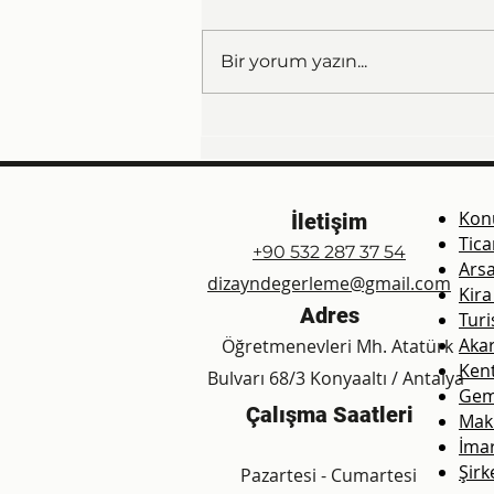
Bir yorum yazın...
Giresun Gayrimenkul
Değerleme ve Ekspertiz
Kon
İletişim
Tica
+90 532 287 37 54
Arsa
dizayndegerleme@gmail.com
Kira
Adres
Turi
Aka
Öğretmenevleri Mh. Atatürk
Ken
Bulvarı 68/3 Konyaaltı / Antalya
Gem
Çalışma Saatleri
Mak
İma
Şirk
Pazartesi - Cumartesi