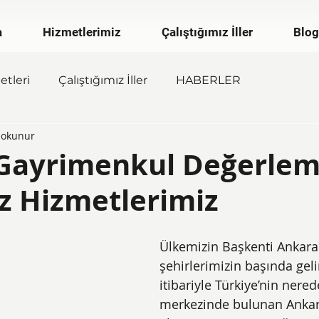
a
Hizmetlerimiz
Çalıştığımız İller
Blog
tleri
Çalıştığımız İller
HABERLER
 okunur
Gayrimenkul Değerlem
z Hizmetlerimiz
Ülkemizin Başkenti Ankara
şehirlerimizin başında gel
itibariyle Türkiye’nin nere
merkezinde bulunan Ankar