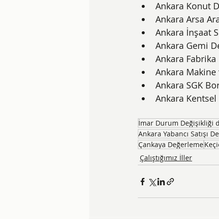
Ankara Konut D
Ankara Arsa Ar
Ankara İnşaat S
Ankara Gemi De
Ankara Fabrika
Ankara Makine 
Ankara SGK Bor
Ankara Kentsel
İmar Durum Değişikliği 
Ankara Yabancı Satışı D
Çankaya Değerleme
Keçi
Çalıştığımız İller