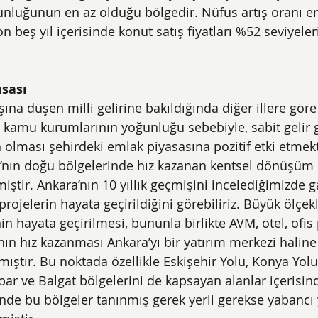
ğunluğunun en az olduğu bölgedir. Nüfus artış oranı en
on beş yıl içerisinde konut satış fiyatları %52 seviyeler
sası
aşına düşen milli gelirine bakıldığında diğer illere gör
 kamu kurumlarının yoğunluğu sebebiyle, sabit gelir ga
olması şehirdeki emlak piyasasına pozitif etki etmekt
nın doğu bölgelerinde hız kazanan kentsel dönüşüm pr
miştir. Ankara’nın 10 yıllık geçmişini incelediğimizde 
ojelerin hayata geçirildiğini görebiliriz. Büyük ölçekl
 hayata geçirilmesi, bununla birlikte AVM, otel, ofis 
ın hız kazanması Ankara’yı bir yatırım merkezi haline 
rmıştır. Bu noktada özellikle Eskişehir Yolu, Konya Yolu 
r ve Balgat bölgelerini de kapsayan alanlar içerisind
nde bu bölgeler tanınmış gerek yerli gerekse yabancı y