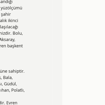
andığı 
a yüzölçümü 
şahir 
ık ikinci 
aşılacağı 
izdir. Bolu, 
 Aksaray, 
aren başkent 
ne sahiptir. 
, Bala, 
ı, Güdül, 
an, Polatlı, 
ir. Evren 