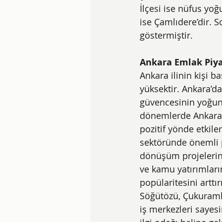
İlçesi ise nüfus yo
ise Çamlıdere’dir. S
göstermiştir.
Ankara Emlak Piya
Ankara ilinin kişi b
yüksektir. Ankara’da
güvencesinin yoğun 
dönemlerde Ankara’
pozitif yönde etkile
sektöründe önemli pr
dönüşüm projelerinin
ve kamu yatırımların
popülaritesini arttı
Söğütözü, Çukuramba
iş merkezleri sayesi