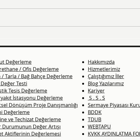
Gümüşhane Gayrimenkul
Zon
Değerleme ve Ekspertiz
Değe
ut Değerleme
Hakkımızda
rethane / Ofis Değerleme
Hizmetlerimiz
 / Tarla / Bağ Bahçe Değerleme
Çalıştığımız İller
 Değer Testi
Blog Yazılarımız
stik Tesis Değerleme
Kariyer
ryakıt İstasyonu Değerleme
S . S . S
tsel Dönüşüm Proje Danışmanlığı
Sermaye Piyasası Kur
i Değerleme
BDDK
ine ve Techizat Değerleme
TDUB
r Durumunun Değer Artışı
WEBTAPU
et Aktiflerinin Değerlemesi
KVKK AYDINLATMA F