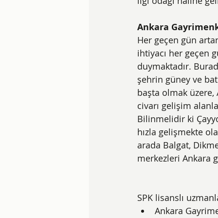
ilgi odağı haline gel
Ankara Gayrimenk
Her geçen gün arta
ihtiyacı her geçen g
duymaktadır. Burada
şehrin güney ve batı
başta olmak üzere,
civarı gelişim alanl
Bilinmelidir ki Çayy
hızla gelişmekte ol
arada Balgat, Dikmen
merkezleri Ankara g
SPK lisanslı uzmanl
Ankara Gayrime