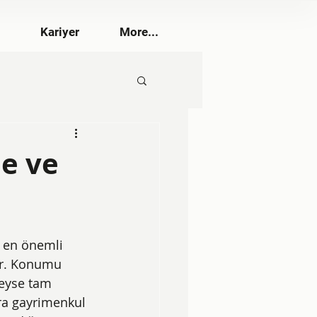
Kariyer
More...
e ve
 en önemli 
ir. Konumu 
deyse tam 
a gayrimenkul 