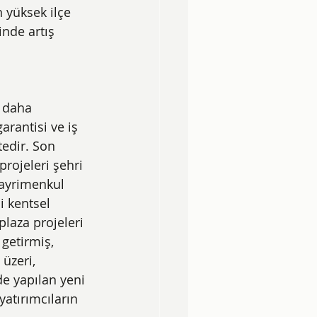
 yüksek ilçe 
inde artış 
e daha 
rantisi ve iş 
edir. Son 
ojeleri şehri 
gayrimenkul 
i kentsel 
plaza projeleri 
getirmiş, 
üzeri, 
e yapılan yeni 
atırımcıların 