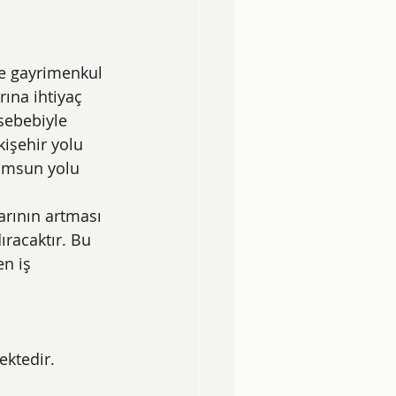
e gayrimenkul 
ına ihtiyaç 
sebebiyle 
kişehir yolu 
amsun yolu 
arının artması 
racaktır. Bu 
n iş 
ektedir.