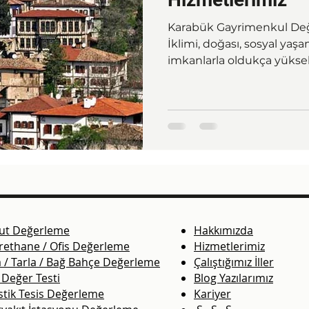
Karabük Gayrimenkul De
İklimi, doğası, sosyal yaş
imkanlarla oldukça yüksek
ut Değerleme
Hakkımızda
rethane / Ofis Değerleme
Hizmetlerimiz
 / Tarla / Bağ Bahçe Değerleme
Çalıştığımız İller
 Değer Testi
Blog Yazılarımız
stik Tesis Değerleme
Kariyer