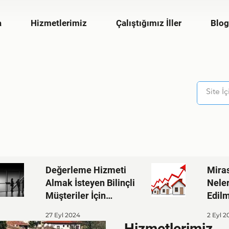
a
Hizmetlerimiz
Çalıştığımız İller
Blog
Değerleme Hizmeti
Mira
Almak İsteyen Bilinçli
Nele
admin
25 Ara 2020
1 dakikada 
Müşteriler İçin
Edilm
Kapsamlı Rehber
Karabük Gayrim
27 Eyl 2024
2 Eyl 2
Hizmetlerimiz