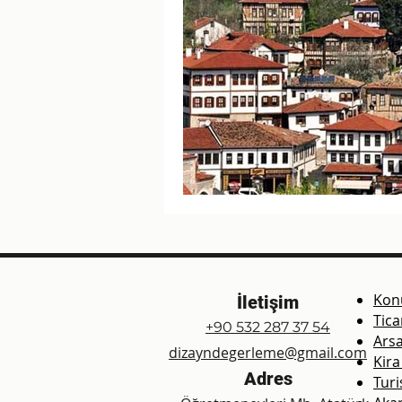
Kon
İletişim
Tica
+90 532 287 37 54
Arsa
dizayndegerleme@gmail.com
Kira
Adres
Turi