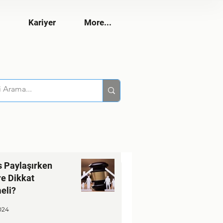
Kariyer
More...
s Paylaşırken
re Dikkat
okunur
eli?
enkul Değerleme
024