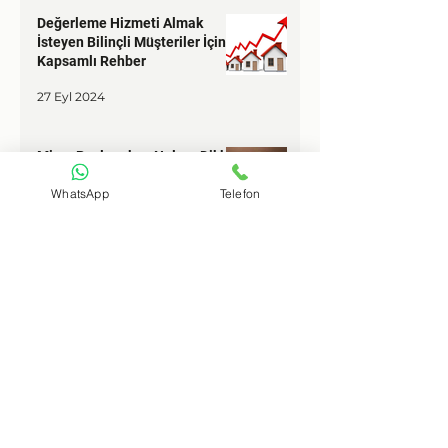
Değerleme Hizmeti Almak
İsteyen Bilinçli Müşteriler İçin
Kapsamlı Rehber
27 Eyl 2024
Miras Paylaşırken Nelere Dikkat
WhatsApp
Telefon
Edilmeli?
2 Eyl 2024
İletişim
+90 532 287 37 54
dizayndegerleme@gmail.com
Adres