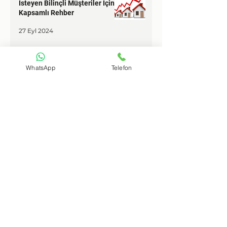
Değerleme Hizmeti Almak
İsteyen Bilinçli Müşteriler İçin
Kapsamlı Rehber
27 Eyl 2024
WhatsApp
Telefon
Miras Paylaşırken Nelere Dikkat
Edilmeli?
2 Eyl 2024
İletişim
+90 532 287 37 54
dizayndegerleme@gmail.com
Adres
Öğretmenevleri Mh. Atatürk